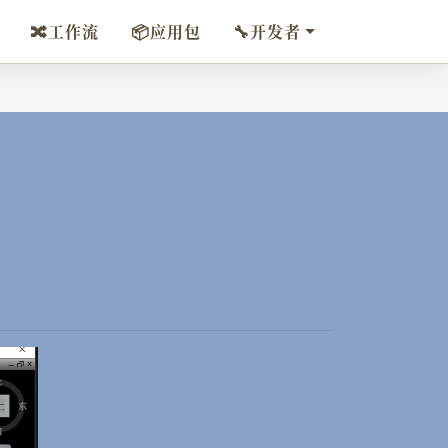
🔀
工作流
📦
应用包
🔧
开发者