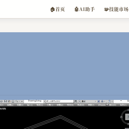
🏠
首页
🤖
AI助手
🧩
技能市场